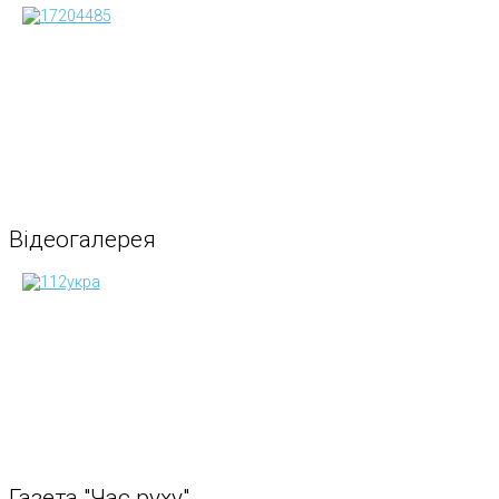
Відеогалерея
Газета
"Час
руху"