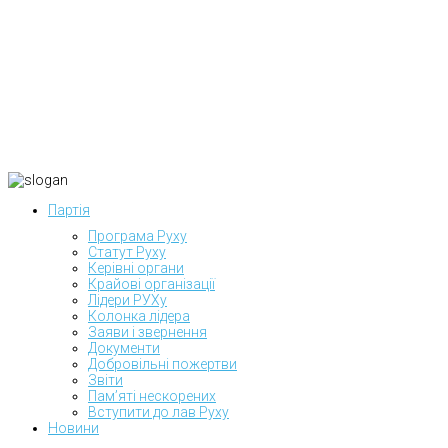
Партія
Програма Руху
Статут Руху
Керівні органи
Крайові організації
Лідери РУХу
Колонка лідера
Заяви і звернення
Документи
Добровільні пожертви
Звіти
Пам’яті нескорених
Вступити до лав Руху
Новини