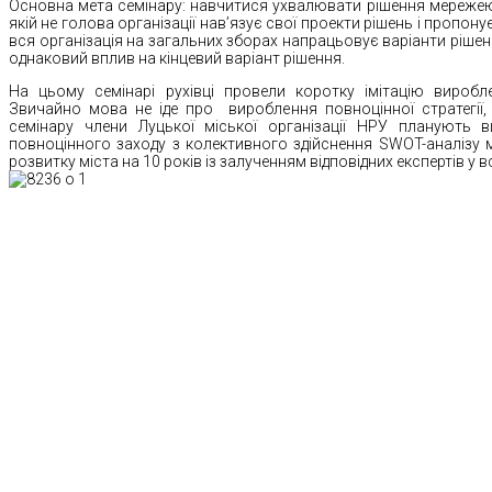
Основна мета семінару: навчитися ухвалювати рішення мережею,
якій не голова організації нав’язує свої проекти рішень і пропон
вся організація на загальних зборах напрацьовує варіанти рішень
однаковий вплив на кінцевий варіант рішення.
На цьому семінарі рухівці провели коротку імітацію виробле
Звичайно мова не іде про вироблення повноцінної стратегії,
семінару члени Луцької міської організації НРУ планують 
повноцінного заходу з колективного здійснення SWOT-аналізу м
розвитку міста на 10 років із залученням відповідних експертів у вс