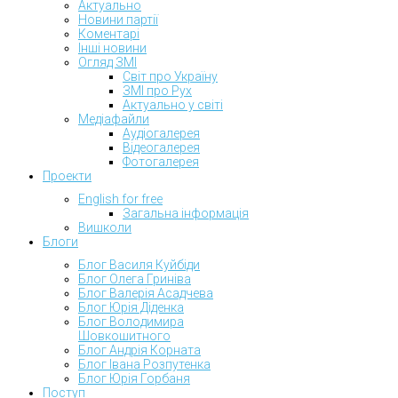
Актуально
Новини партії
Коментарі
Інші новини
Огляд ЗМІ
Світ про Україну
ЗМІ про Рух
Актуально у світі
Медіафайли
Аудіогалерея
Відеогалерея
Фотогалерея
Проекти
English for free
Загальна інформація
Вишколи
Блоги
Блог Василя Куйбіди
Блог Олега Гриніва
Блог Валерія Асадчева
Блог Юрія Діденка
Блог Володимира
Шовкошитного
Блог Андрія Корната
Блог Івана Розпутенка
Блог Юрія Горбаня
Поступ