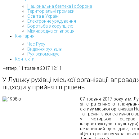
Національна безпека і оборона
Територіальні громади
Освіта в Україні
Електронне урядування
Боротьба з корупцією
Міжнародна співпраця
Книгарня
Час Руху
Видання рухівців
Рух рекомендує
Контакти
Четвер, 11 травня 2017 12:11
У Луцьку рухівці міської організації впрова
підходи у прийнятті рішень
07 травня 2017 року в м. Лу
зі стратегічного плануван
активу міської організації 
та тренінг з колективного з
у чотирьох сферах (у
інфраструктури і культури)
незалежний дослідник, гол
«Центр розвитку української
Тарас Плахтій.