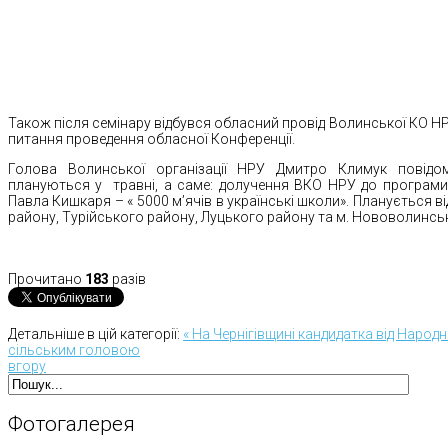
Також після семінару відбувся обласний провід Волинської КО 
питання проведення обласної Конференції.
Голова Волинської організації НРУ Дмитро Климук повідо
плануються у травні, а саме: долучення ВКО НРУ до програми
Павла Кишкаря – « 5000 м’ячів в українські школи». Планується в
району, Турійського району, Луцького району та м. Нововолинсь
Прочитано
183
разів
Детальніше в цій категорії:
« На Чернігівщині кандидатка від Народ
сільським головою
вгору
Фотогалерея