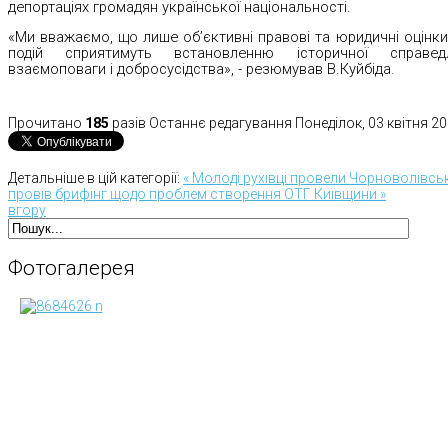
депортаціях громадян української національності.
«Ми вважаємо, що лише об’єктивні правові та юридичні оцінк
подій сприятимуть встановленню історичної справедли
взаємоповаги і добросусідства», - резюмував В.Куйбіда.
Прочитано
185
разів
Останнє редагування Понеділок, 03 квітня 20
Детальніше в цій категорії:
« Молоді рухівці провели Чорноволівськ
провів брифінг щодо проблем створення ОТГ Київщини »
вгору
Фотогалерея