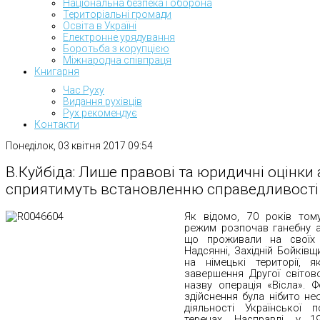
Національна безпека і оборона
Територіальні громади
Освіта в Україні
Електронне урядування
Боротьба з корупцією
Міжнародна співпраця
Книгарня
Час Руху
Видання рухівців
Рух рекомендує
Контакти
Понеділок, 03 квітня 2017 09:54
В.Куйбіда: Лише правові та юридичні оцінки а
сприятимуть встановленню справедливості
Як відомо, 70 років том
режим розпочав ганебну ак
що проживали на своїх 
Надсянні, Західній Бойківщ
на німецькі території, я
завершення Другої світово
назву операція «Вісла». 
здійснення була нібито необ
діяльності Української 
теренах. Насправді, у 