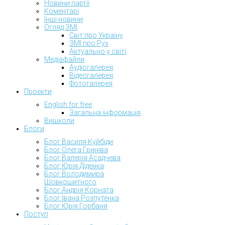
Новини партії
Коментарі
Інші новини
Огляд ЗМІ
Світ про Україну
ЗМІ про Рух
Актуально у світі
Медіафайли
Аудіогалерея
Відеогалерея
Фотогалерея
Проекти
English for free
Загальна інформація
Вишколи
Блоги
Блог Василя Куйбіди
Блог Олега Гриніва
Блог Валерія Асадчева
Блог Юрія Діденка
Блог Володимира
Шовкошитного
Блог Андрія Корната
Блог Івана Розпутенка
Блог Юрія Горбаня
Поступ