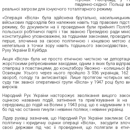
південно-східної Польщі 
реальної загрози для існуючого тоталітарного режиму.
«Операція «Вісла» була здійснена брутально, насильницьк
військових підрозділів без належних навіть тоді правових підс
режиму, бо документи на її проведення були прийняті Політ
польської робітничої партії і так званою Президією ради мініс
конституційно уповноважені, за тодішніми законами, проводити т
перше, злочинна за своєю політичною і кінцевою метою акц
нелегальна з точки зору навіть тодішнього законодавства»,
Руху України В.Куйбіда.
Акція «Вісла» була не просто етнічною чисткою чи депортац
жорстокими репресивними заходами, одним з яких була відправк
співпраці з повстанцями, до концтабору Явожно - колишньої фі
Освенцім. Усього через нього пройшло 3 936 українців, 162 
хвороб, голоду та антисанітарії. Лише протягом чотирьох міс
суду так званої оперативної групи «Вісла» у 1947 році було 
вироків.
Народний Рух України насторожує зволікання вищого зако
оцінкою названих подій, затінення та прив’язування їх н
середовищ до подій на Волині у 1943 році, що є надуманим з т
бо під час останніх гинули і невинні поляки, і невинні українці.
Лідер рухівці зазначив, що Народний Рух України закликає С
політичну і юридичну оцінки операції «Вісла», засудити зло
своєї держави під час її проведення, що полягали в етні