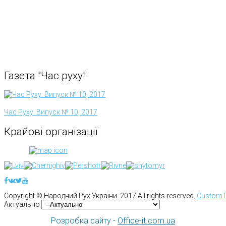
Газета
"Час
руху"
Час Руху. Випуск № 10, 2017
Крайові
організації
Copyright ©
Народний Рух України.
2017 All rights reserved.
Custom 
Актуально
Розробка сайту -
Office-it.com.ua