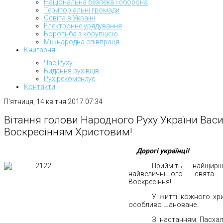
Національна безпека і оборона
Територіальні громади
Освіта в Україні
Електронне урядування
Боротьба з корупцією
Міжнародна співпраця
Книгарня
Час Руху
Видання рухівців
Рух рекомендує
Контакти
П'ятниця, 14 квітня 2017 07:34
Вітання голови Народного Руху України Васи
Воскресінням Христовим!
Дорогі українці!
Прийміть найщир
найвеличнішого свята
Воскресіння!
У житті кожного хр
особливо шановане.
З настанням Пасхал