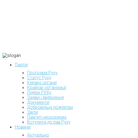
Партія
Програма Руху
Статут Руху
Керівні органи
Крайові організації
Лідери РУХу
Заяви і звернення
Документи
Добровільні пожертви
Звіти
Пам’яті нескорених
Вступити до лав Руху
Новини
Актуально