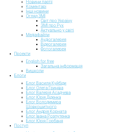
Новини партії
Коментарі
Інші новини
Огляд ЗМІ
Світ про Україну
ЗМІ про Рух
Актуально у світі
Медіафайли
Аудіогалерея
Відеогалерея
Фотогалерея
Проекти
English for free
Загальна інформація
Вишколи
Блоги
Блог Василя Куйбіди
Блог Олега Гриніва
Блог Валерія Асадчева
Блог Юрія Діденка
Блог Володимира
Шовкошитного
Блог Андрія Корната
Блог Івана Розпутенка
Блог Юрія Горбаня
Поступ