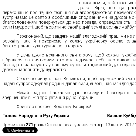
тільки земля, а й людські 
долю. Вірю, що ця раді
переконання про те, що терпіння винагороджуються перемогою
зустрічаємо це свято з особливими сподіваннями на духовне о
благословенням повернуться до нас правда, справедливість і с
сили і мудрості, щоб творити на своїй рідній землі щасливе майбут
Переконаний, що завдяки нашій злагодженій праці ми не
розквіту, але й повернемо у кожну українську оселю слав
багатогранної культури нашого народу.
У день цього величного свята хочу, щоб кожна
україн
зібралася за святковим столом, відчуває себе частинкою ве
благодать запанують у нашому суспільстві,високий дух додаєнам
дзвони наповнять душурадістю.
Сердечно зичу в часі Великодня, щоб переможний дух на
надалі супроводжував родини, давав сили, енергії, наснаги для до
Нехай радісні Пасхальні дні покладуть благодатні 
звершенням в ім’я процвітання рідної України.
Христос воскрес! Воїстину Воскрес!
Голова Народного Руху України Василь Куйбі
Прочитано
271
разів
Останнє редагування Четвер, 13 квітня 2017 