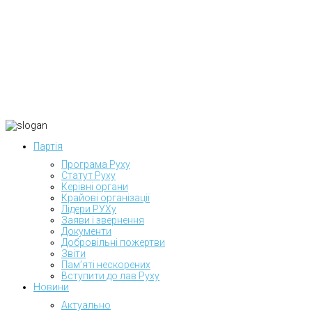
Партія
Програма Руху
Статут Руху
Керівні органи
Крайові організації
Лідери РУХу
Заяви і звернення
Документи
Добровільні пожертви
Звіти
Пам’яті нескорених
Вступити до лав Руху
Новини
Актуально