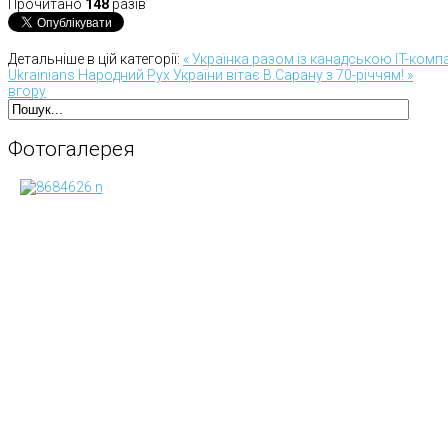
Прочитано
148
разів
Детальніше в цій категорії:
« Українка разом із канадською IT-ко
Ukrainians
Народний Рух України вітає В.Сарану з 70-річчям! »
вгору
Фотогалерея