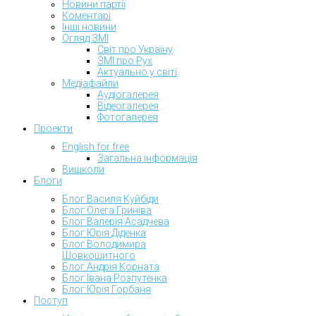
Новини партії
Коментарі
Інші новини
Огляд ЗМІ
Світ про Україну
ЗМІ про Рух
Актуально у світі
Медіафайли
Аудіогалерея
Відеогалерея
Фотогалерея
Проекти
English for free
Загальна інформація
Вишколи
Блоги
Блог Василя Куйбіди
Блог Олега Гриніва
Блог Валерія Асадчева
Блог Юрія Діденка
Блог Володимира
Шовкошитного
Блог Андрія Корната
Блог Івана Розпутенка
Блог Юрія Горбаня
Поступ