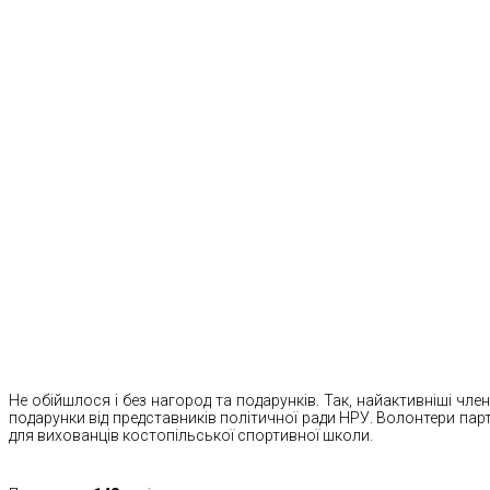
Не обійшлося і без нагород та подарунків. Так, найактивніші чле
подарунки від представників політичної ради НРУ. Волонтери пар
для вихованців костопільської спортивної школи.