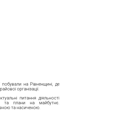
 побували на Рівненщині, де
райової організації.
ктуальні питання діяльності
РУ та плани на майбутнє.
вною та насиченою.