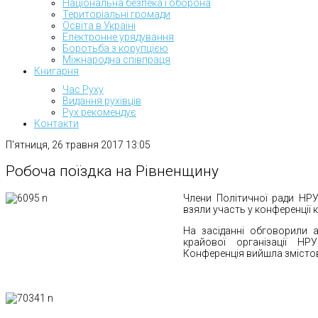
Національна безпека і оборона
Територіальні громади
Освіта в Україні
Електронне урядування
Боротьба з корупцією
Міжнародна співпраця
Книгарня
Час Руху
Видання рухівців
Рух рекомендує
Контакти
П'ятниця, 26 травня 2017 13:05
Робоча поїздка на Рівненщину
Члени Політичної ради НРУ
взяли участь у конференції к
На засіданні обговорили а
крайової організації Н
Конференція вийшла змісто